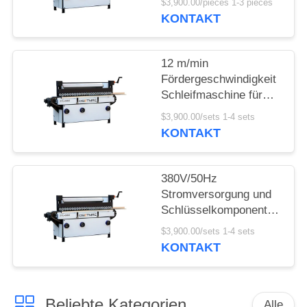
$3,900.00/pieces 1-3 pieces
Sanderschleifmaschine
KONTAKT
SITEMAP
12 m/min
PRIVACY
Fördergeschwindigkeit
POLICY
Schleifmaschine für
Holzkanten mit
$3,900.00/sets 1-4 sets
einfachen
KONTAKT
Kernkomponenten
380V/50Hz
Stromversorgung und
Schlüsselkomponenten
Holzschleifmaschine
$3,900.00/sets 1-4 sets
für Produktionsanlagen
KONTAKT
Beliebte Kategorien
Alle