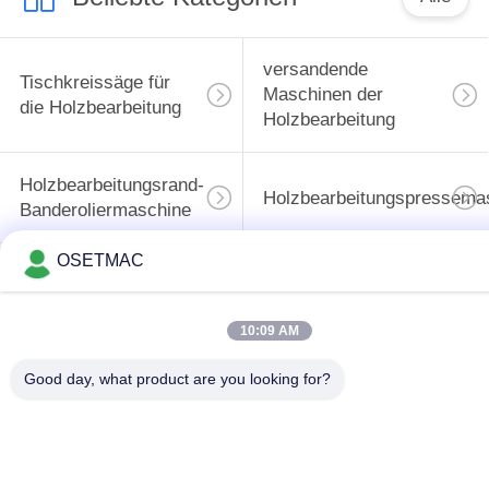
versandende
Tischkreissäge für
Maschinen der
die Holzbearbeitung
Holzbearbeitung
Holzbearbeitungsrand-
Holzbearbeitungspressema
Banderoliermaschine
OSETMAC
Manuelle
Hölzerne
Holzschleifmaschine
Entstaubungsanlage
10:09 AM
Manuelle
Holzbearbeitung
Good day, what product are you looking for?
Kantenanleimmaschine
Dickenhobelmaschine
Unterzeichnen