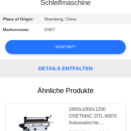
AUSFLUG
Schleifmaschine
QUALITÄTSKONTROLLE
Place of Origin:
Shandong, China
Markenname:
OSET
TRETEN
SIE
KONTAKT!
MIT
UNS
DETAILS ENTFALTEN
IN
VERBINDUNG
Ähnliche Produkte
FORDERN
2400x1000x1200
SIE EIN
OSETMAC DTL-60DS
Automatische
ZITAT
Türplattenprimar-