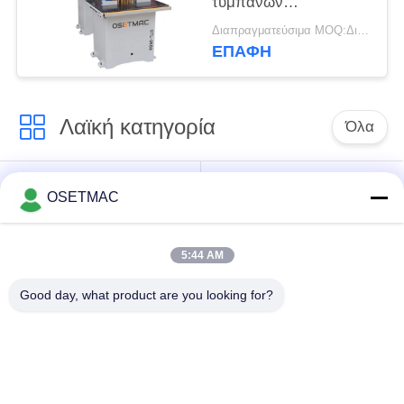
τυμπάνων
ξυλουργικής για το
Διαπραγματεύσιμα MOQ:Διαπραγματεύσιμος
γδύσιμο επίπλων
ΕΠΑΦΉ
Λαϊκή κατηγορία
Όλα
Ξυλουργική
στρώνοντας με άμμο
OSETMAC
τσουγκράνα
μηχανές ξυλουργικής
5:44 AM
μηχανή ζώνης
μηχανή Τύπου
ακρών ξυλουργικής
ξυλουργικής
Good day, what product are you looking for?
Χειροκίνητο
Ξύλινος εξολκέας
λειαντικό ξύλο
σκόνης