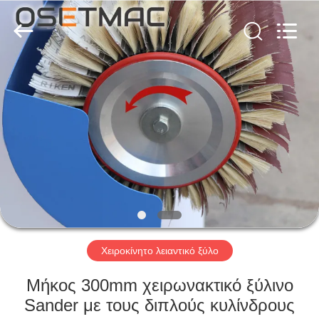
OSET
INTERNATIONAL
TRADING
CO.,
LTD..
All
Rights
Reserved.
ΣΠΊΤΙ
ΠΡΟΪΌΝΤΑ
VR
ΠΑΡΟΥΣΙΆΣΤΕ
ΠΕΡΊΠΟΥ
ΕΜΕΊΣ
Χειροκίνητο λειαντικό ξύλο
Μήκος 300mm χειρωνακτικό ξύλινο
ΓΎΡΟΣ
Sander με τους διπλούς κυλίνδρους