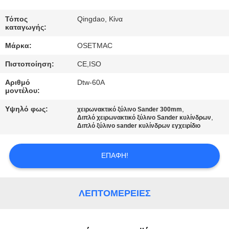
ΕΡΓΟΣΤΑΣΊΩΝ
Τόπος
Qingdao, Κίνα
καταγωγής:
ΠΟΙΟΤΙΚΌΣ
Μάρκα:
OSETMAC
ΈΛΕΓΧΟΣ
Πιστοποίηση:
CE,ISO
ΜΑΣ
Αριθμό
Dtw-60A
μοντέλου:
ΕΛΆΤΕ
Υψηλό φως:
,
χειρωνακτικό ξύλινο Sander 300mm
ΣΕ
,
Διπλό χειρωνακτικό ξύλινο Sander κυλίνδρων
Διπλό ξύλινο sander κυλίνδρων εγχειρίδιο
ΕΠΑΦΉ
ΜΕ
ΕΠΑΦΉ!
ΖΗΤΉΣΤΕ
ΛΕΠΤΟΜΈΡΕΙΕΣ
ΈΝΑ
ΑΠΌΣΠΑΣΜΑ