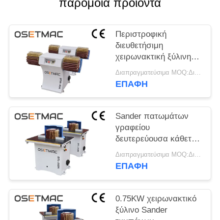
παρόμοια προϊόντα
SITEMAP
Περιστροφική
διευθετήσιμη
PRIVACY
χειρωνακτική ξύλινη
POLICY
Sander MDF βούρτσα
Διαπραγματεύσιμα MOQ:Διαπραγματεύσιμος
στίλβωση δίσκων
ΕΠΑΦΉ
Sander πατωμάτων
γραφείου
δευτερεύουσα κάθετη
ξύλινη μηχανή 200mm
Διαπραγματεύσιμα MOQ:Διαπραγματεύσιμος
κύλινδρος
ΕΠΑΦΉ
0.75KW χειρωνακτικό
ξύλινο Sander