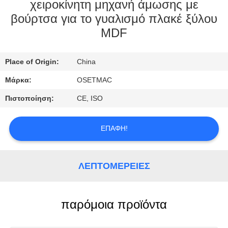
ΕΡΓΟΣΤΑΣΊΩΝ
χειροκίνητη μηχανή άμωσης με
βούρτσα για το γυαλισμό πλακέ ξύλου
MDF
ΠΟΙΟΤΙΚΌΣ
ΈΛΕΓΧΟΣ
Place of Origin:
China
Μάρκα:
OSETMAC
ΜΑΣ
ΕΛΆΤΕ
Πιστοποίηση:
CE, ISO
ΣΕ
ΕΠΑΦΉ!
ΕΠΑΦΉ
ΜΕ
ΛΕΠΤΟΜΈΡΕΙΕΣ
ΖΗΤΉΣΤΕ
ΈΝΑ
παρόμοια προϊόντα
ΑΠΌΣΠΑΣΜΑ