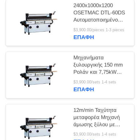
2400x1000x1200
SITEMAP
OSETMAC DTL-60DS
Αυτοματοποιημένο
Πίνακα Πόρτας
$3,900.00/pieces 1-3 pieces
PRIVACY
Πρωτοκόλλητο Σάντερ
ΕΠΑΦΉ
POLICY
Πλαστική Μηχανή
Μηχανήματα
ξυλουργικής 150 mm
Ρολάν και 7,75kW
Power Wood Sanding
$3,900.00/sets 1-4 sets
Machine
ΕΠΑΦΉ
12m/min Ταχύτητα
μεταφορέα Μηχανή
άμωσης ξύλου με
εύκολη λειτουργία
$3,900.00/sets 1-4 sets
βασικά εξαρτήματα