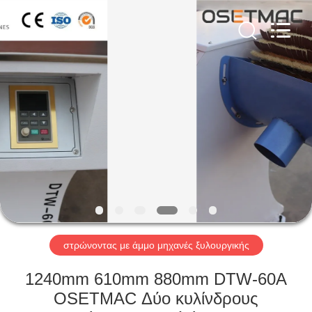
OSET
INTERNATIONAL
TRADING
CO.,
LTD..
All
Rights
Reserved.
ΣΠΊΤΙ
ΠΡΟΪΌΝΤΑ
VR
ΠΑΡΟΥΣΙΆΣΤΕ
ΠΕΡΊΠΟΥ
ΕΜΕΊΣ
στρώνοντας με άμμο μηχανές ξυλουργικής
1240mm 610mm 880mm DTW-60A
ΓΎΡΟΣ
OSETMAC Δύο κυλίνδρους