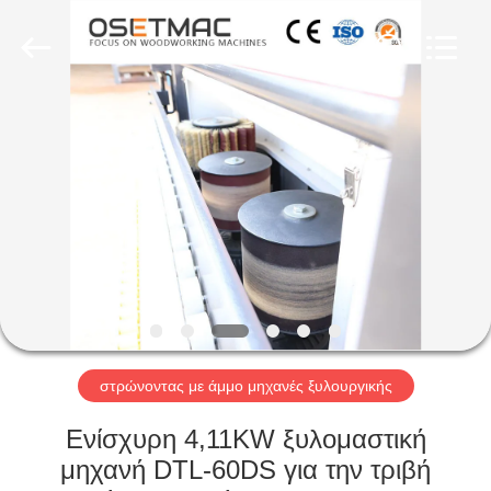
OSET
INTERNATIONAL
TRADING
CO.,
LTD..
All
Rights
Reserved.
ΣΠΊΤΙ
ΠΡΟΪΌΝΤΑ
VR
ΠΑΡΟΥΣΙΆΣΤΕ
ΠΕΡΊΠΟΥ
ΕΜΕΊΣ
στρώνοντας με άμμο μηχανές ξυλουργικής
Ενίσχυρη 4,11KW ξυλομαστική
ΓΎΡΟΣ
μηχανή DTL-60DS για την τριβή