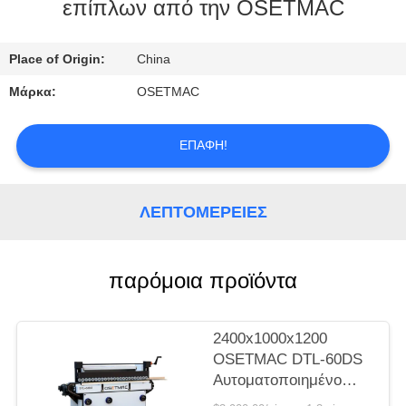
ΕΡΓΟΣΤΑΣΊΩΝ
επίπλων από την OSETMAC
ΠΟΙΟΤΙΚΌΣ
Place of Origin:
China
ΈΛΕΓΧΟΣ
Μάρκα:
OSETMAC
ΜΑΣ
ΕΠΑΦΉ!
ΕΛΆΤΕ
ΣΕ
ΛΕΠΤΟΜΈΡΕΙΕΣ
ΕΠΑΦΉ
ΜΕ
παρόμοια προϊόντα
ΖΗΤΉΣΤΕ
2400x1000x1200
ΈΝΑ
OSETMAC DTL-60DS
Αυτοματοποιημένο
ΑΠΌΣΠΑΣΜΑ
Πίνακα Πόρτας