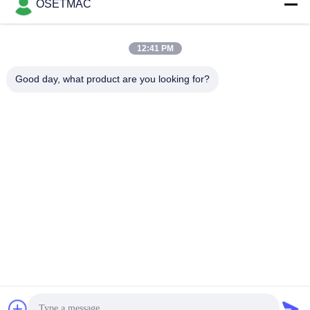
OSETMAC
Ξυλουργική
στρώνοντας με άμμο
12:41 PM
τσουγκράνα
μηχανές ξυλουργικής
Good day, what product are you looking for?
μηχανή ζώνης
μηχανή Τύπου
ακρών ξυλουργικής
ξυλουργικής
Χειροκίνητο
Ξύλινος εξολκέας
λειαντικό ξύλο
σκόνης
Μη αυτόματη μηχανή
Ξυλουργικό πάχος
συγκόλλησης άκρων
Εγγραφείτε