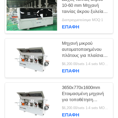
10-60 mm Μηχανή
ταινίας άκρου ξυλείας
ΖΗΤΉΣΤΕ
για συνεχή λειτουργία
Διαπραγματεύσιμα MOQ:1
ΕΠΑΦΉ
ΈΝΑ
ΑΠΌΣΠΑΣΜΑ
Μηχανή μικρού
αυτοματοποιημένου
πλάτους για πλαίσια
SITEMAP
ξύλου σε καταστήματα
$6,200.00/sets 1-4 sets MOQ:1
υλικών οικοδόμησης
ΕΠΑΦΉ
PRIVACY
3650x770x1600mm
POLICY
Ετοιμασμένη μηχανή
για τοποθέτηση
ταινιών στην άκρη των
$6,200.00/sets 1-4 sets MOQ:1
επίπλων με βασικά
ΕΠΑΦΉ
εξαρτήματα