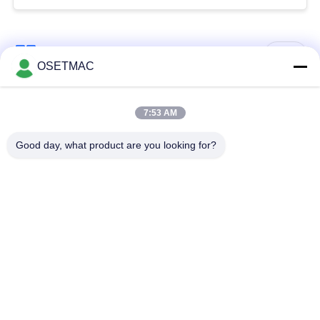
Λαϊκή κατηγορία
Όλα
OSETMAC
Ξυλουργική
στρώνοντας με άμμο
7:53 AM
τσουγκράνα
μηχανές ξυλουργικής
Good day, what product are you looking for?
μηχανή ζώνης
μηχανή Τύπου
ακρών ξυλουργικής
ξυλουργικής
Χειροκίνητο
Ξύλινος εξολκέας
λειαντικό ξύλο
σκόνης
Μη αυτόματη μηχανή
Ξυλουργικό πάχος
συγκόλλησης άκρων