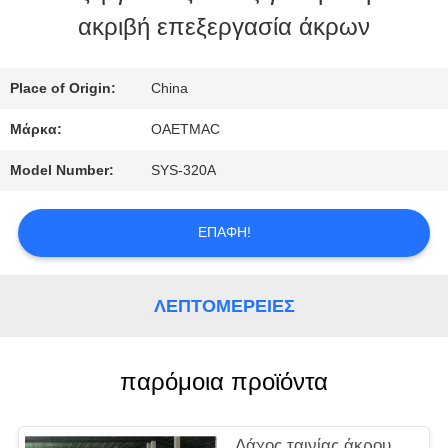
ακριβή επεξεργασία άκρων
ΓΎΡΟΣ
ΕΡΓΟΣΤΑΣΊΩΝ
Place of Origin:
China
Μάρκα:
OAETMAC
ΠΟΙΟΤΙΚΌΣ
Model Number:
SYS-320A
ΈΛΕΓΧΟΣ
ΕΠΑΦΉ!
ΜΑΣ
ΛΕΠΤΟΜΈΡΕΙΕΣ
ΕΛΆΤΕ
ΣΕ
παρόμοια προϊόντα
ΕΠΑΦΉ
ΜΕ
Δάχος ταινίας άκρου