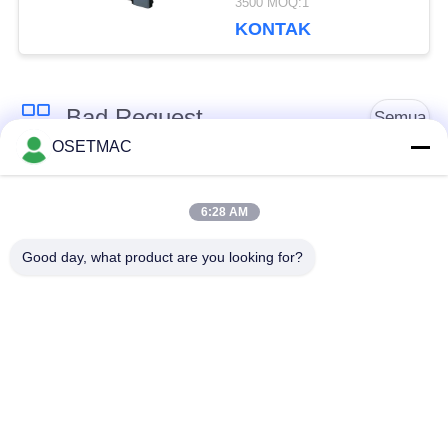
3500 MOQ:1
220V 380V Tegangan
KONTAK
dan Paket yang kokoh
Ukuran
1000*600*800mm
Bad Request
Semua
OSETMAC
Woodworking Sliding
Mesin Pengamplasan
6:28 AM
Table Saw
Woodworking
Good day, what product are you looking for?
Mesin Woodworking
Mesin Press
Edge Banding
Woodworking
Sander Kayu Manual
Ekstraktor debu kayu
Mesin Edge Banding
Ketebalan
Manual
Woodworking