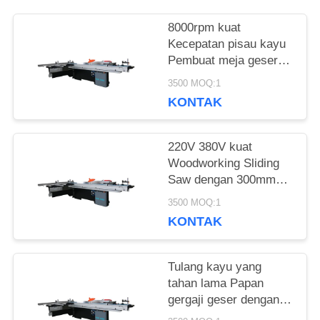
8000rpm kuat
SITEMAP
Kecepatan pisau kayu
Pembuat meja geser
dengan pintu ekstraksi
3500 MOQ:1
PRIVACY
debu dan 220V / 380V
KONTAK
tegangan
POLICY
220V 380V kuat
Woodworking Sliding
Saw dengan 300mm
Blade Diameter
3500 MOQ:1
KONTAK
Tulang kayu yang
tahan lama Papan
gergaji geser dengan
diameter pisau 300mm