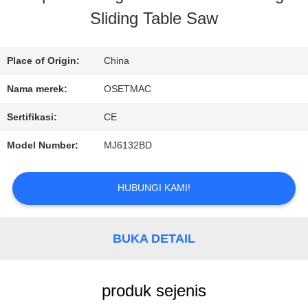
Sliding Table Saw
TUR
PABRIK
Place of Origin:
China
Nama merek:
OSETMAC
KONTROL
Sertifikasi:
CE
KUALITAS
Model Number:
MJ6132BD
HUBUNGI
HUBUNGI KAMI!
KAMI
BUKA DETAIL
PERMINTAAN
produk sejenis
PENAWARAN