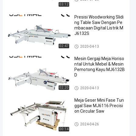
w
03:12
Presisi Woodworking Slidi
ng Table Saw Dengan Pe
mbacaan Digital Listrik M
J6132S
Woodworking Sliding Table Sa
02:47
2020-04-13
w
Mesin Gergaji Meja Horiso
ntal Untuk Mebel & Mesin
Pemotong Kayu MJ6132B
D
Woodworking Sliding Table Sa
02:20
2020-04-13
w
Meja Geser Mini Fase Tun
ggal Saw MJ6116 Precisi
on Circular Saw
Woodworking Sliding Table Sa
2024-04-26
w
00:14