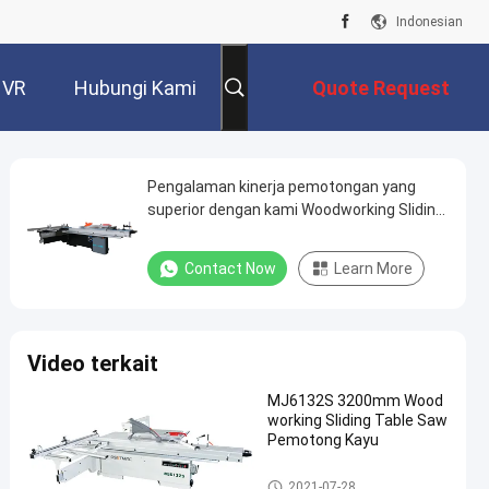
Indonesian
 VR
Hubungi Kami
Quote Request
Suatu
Pengalaman kinerja pemotongan yang
superior dengan kami Woodworking Sliding
Table Saw
Contact Now
Learn More
Video terkait
MJ6132S 3200mm Wood
working Sliding Table Saw
Pemotong Kayu
Woodworking Sliding Table Sa
2021-07-28