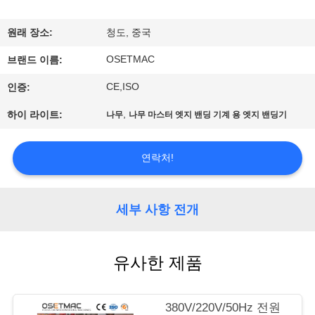
우
원래 장소:
청도, 중국
리
OSETMAC
브랜드 이름:
에
CE,ISO
인증:
대
,
하이 라이트:
나무
나무 마스터 엣지 밴딩 기계 용 엣지 밴딩기
하
여
연락처!
공
세부 사항 전개
장
여
유사한 제품
행
380V/220V/50Hz 전원