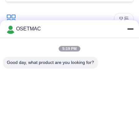
인
용
모든
문
OSETMAC
을
목공 슬라이딩 테이
목공 모래로 덮는 기
블 톱
계
5:19 PM
요
구
Good day, what product are you looking for?
목공 가장자리 밴딩
목공 압박 기계
기계
하
세
수동 목재 샌더
목제 먼지 갈퀴
요
수동 엣지 밴딩 머신
목공 두께
사
이
구독하십시오