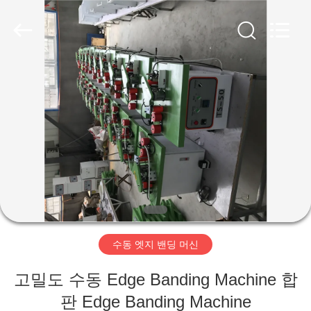
Copyright
©
2019
-
2026
QINGDAO
OSET
INTERNATIONAL
집
TRADING
CO.,
LTD..
All
Rights
Reserved.
제
품
VR
전
수동 엣지 밴딩 머신
시
회
고밀도 수동 Edge Banding Machine 합
판 Edge Banding Machine