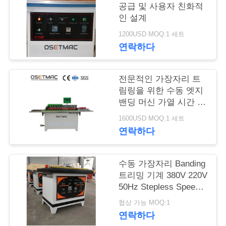
공급 및 사용자 친화적
품
인 설계
질
1200USD MOQ:1 세트
연락하다
관
리
전문적인 가장자리 트
림링을 위한 수동 엣지
밴딩 머신 가열 시간 5-
연
10분
1600USD MOQ:1 세트
락
연락하다
주
수동 가장자리 Banding
세
트리밍 기계 380V 220V
50Hz Stepless Speed ​​
요
Design
협상 가능 MOQ:1
연락하다