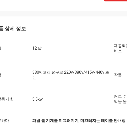
Joro
기계를 가지고 있고 미끄러지는 테이블
다 진짜로 좋은 품질 보았습니다.
품 상세 정보
제공되는
장
12 달
비스
380v, 고객 요구로 220v/380v/415v/440v 또
압
작풍
는
커트 
발동기 힘
5.5kw
익을 
조하다
패널 톱 기계를 미끄러지기
,
미끄러지는 테이블 안내장 