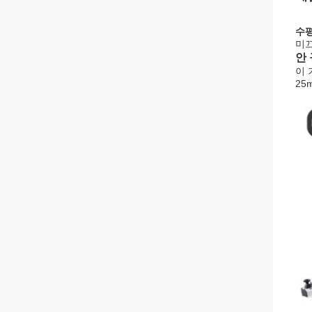
수평
미끄
안
이 
25