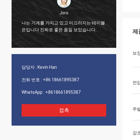
Joro
블
나는 기계를 가지고 있고 미끄러지는 테이블
나는 
은입니다 진짜로 좋은 품질 보았습니다.
은입니
제
보
담당자 :
Kevin Han
전화 번호 :
+86 18661895387
전
WhatsApp :
+8618661895387
주
접촉
강