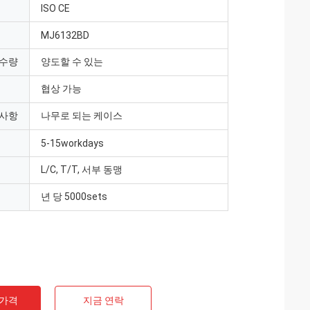
ISO CE
MJ6132BD
 수량
양도할 수 있는
협상 가능
 사항
나무로 되는 케이스
5-15workdays
L/C, T/T, 서부 동맹
년 당 5000sets
 가격
지금 연락