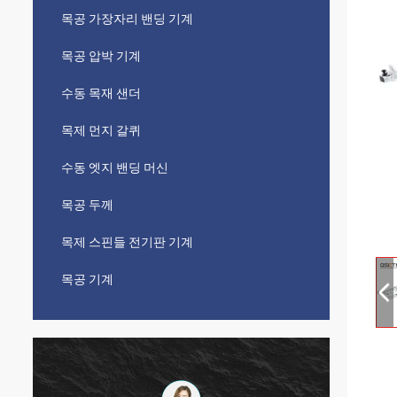
목공 가장자리 밴딩 기계
목공 압박 기계
수동 목재 샌더
목제 먼지 갈퀴
수동 엣지 밴딩 머신
목공 두께
목제 스핀들 전기판 기계
목공 기계