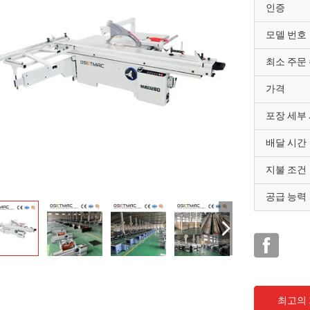
인증
모델 번호
최소 주문
가격
포장 세부
배달 시간
지불 조건
공급 능력
최고의