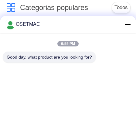
Categorias populares
Todos
OSETMAC
Serra para Mesa
máquinas de
Deslizante para
lixamento do
Madeira
woodworking
6:55 PM
Good day, what product are you looking for?
máquina de borda da
máquina da imprensa
borda do
do woodworking
woodworking
Lixadeira de madeira
Extrator de poeira de
manual
madeira
Máquina de bordar
Espessador de
manual
madeira