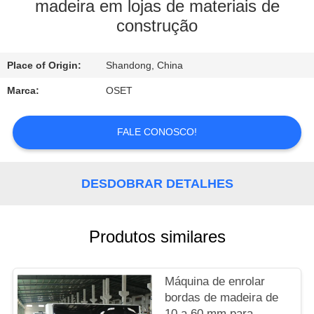
EXCURSÃO
madeira em lojas de materiais de
construção
DA
FÁBRICA
Place of Origin:
Shandong, China
CONTROLE
Marca:
OSET
DA
FALE CONOSCO!
QUALIDADE
CONTACTE-
DESDOBRAR DETALHES
NOS
Produtos similares
PEÇA
UMAS
Máquina de enrolar
CITAÇÕES
bordas de madeira de
10 a 60 mm para