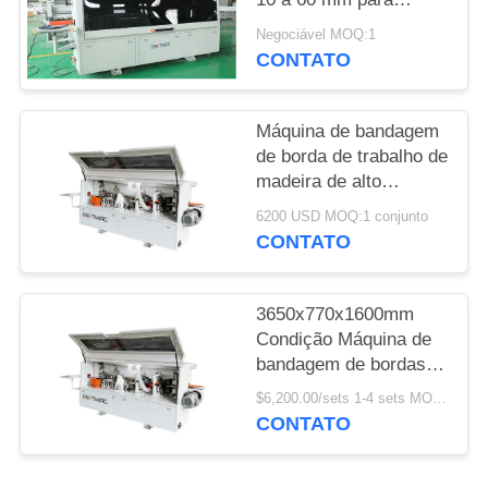
operação contínua
Negociável MOQ:1
MAPA
CONTATO
DO
SITE
Máquina de bandagem
de borda de trabalho de
PRIVACY
madeira de alto
desempenho para
POLICY
6200 USD MOQ:1 conjunto
bandagem suave e
CONTATO
precisa de borda
3650x770x1600mm
Condição Máquina de
bandagem de bordas
de móveis com
$6,200.00/sets 1-4 sets MOQ:1 conjunto
componentes
CONTATO
principais