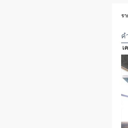
รา
คํ
เค