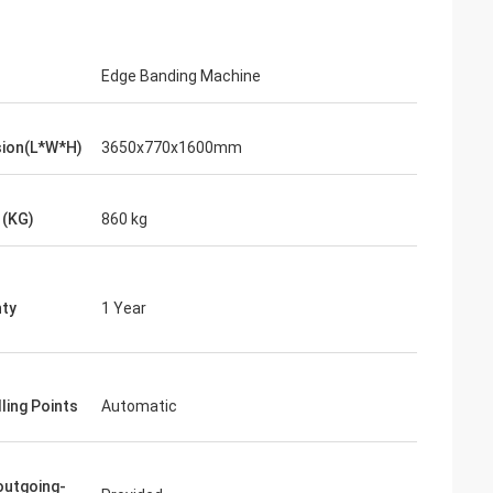
Edge Banding Machine
ion(L*W*H)
3650x770x1600mm
 (KG)
860 kg
ty
1 Year
ling Points
Automatic
outgoing-