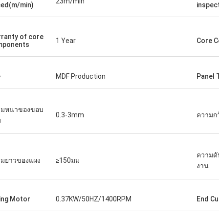
23m/min
ed(m/min)
inspec
ranty of core
1 Year
Core 
mponents
e
MDF Production
Panel 
ามหนาของขอบ
0.3-3mm
ความกว
บ
ความดั
ามยาวของแผง
≥150มม
งาน
ing Motor
0.37KW/50HZ/1400RPM
End Cu