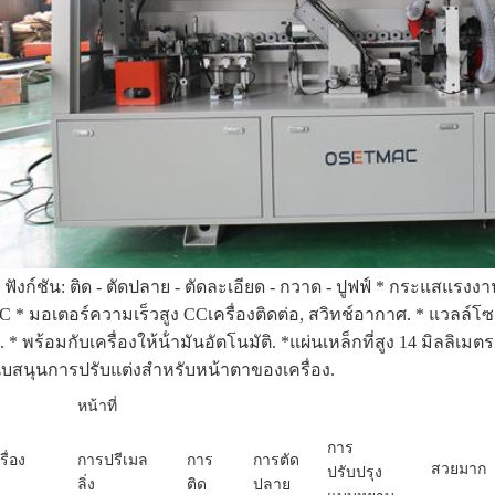
5 ฟังก์ชัน: ติด - ตัดปลาย - ตัดละเอียด - กวาด - ปูฟฟ์ * กระแสแรง
C * มอเตอร์ความเร็วสูง CCเครื่องติดต่อ, สวิทช์อากาศ. * แวลล์โซ
า. * พร้อมกับเครื่องให้น้ํามันอัตโนมัติ. *แผ่นเหล็กที่สูง 14 มิลลิเมต
ับสนุนการปรับแต่งสําหรับหน้าตาของเครื่อง.
หน้าที่
การ
รื่อง
การปรีเมล
การ
การตัด
สวยมาก
ปรับปรุง
ลิ่ง
ติด
ปลาย