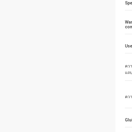
Spe
War
co
Us
คว
แถ
คว
Glu