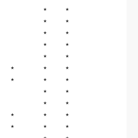
★
★
★
★
★
★
★
★
★
★
★
★
★
★
★
★
★
★
★
★
★
★
★
★
★
★