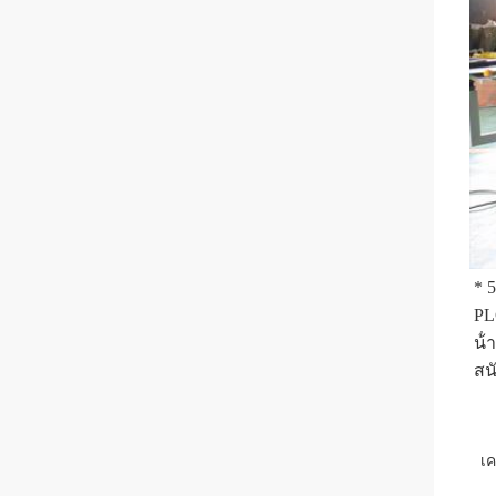
* 
PL
น้ํ
สน
เค