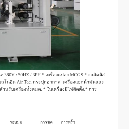
งาน: 380V / 50HZ / 3PH * เครื่องแปลง MCGS * จอสัมผัส 
เลโนอิด Air Tac, กระปุกอากาศ, เครื่องแยกน้ํามันและ
รสําหรับเครื่องทั้งหมด. * ในเครื่องมีไฟติดตั้ง.* การ
รอบมุม
การขัด
การพริ้ว