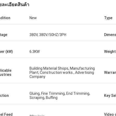
ยละเอียดสินค้า
dition
New
Type
tage
380V, 380V/50HZ/3PH
Dimens
er (kW)
6.3KW
Weight
Building Material Shops, Manufacturing
licable
Plant, Construction works , Advertising
Warran
ustries
Company
Gluing, Fine Trimming, End Trimming,
ction
Key Sel
Scraping, Buffing
el Feed
Video 