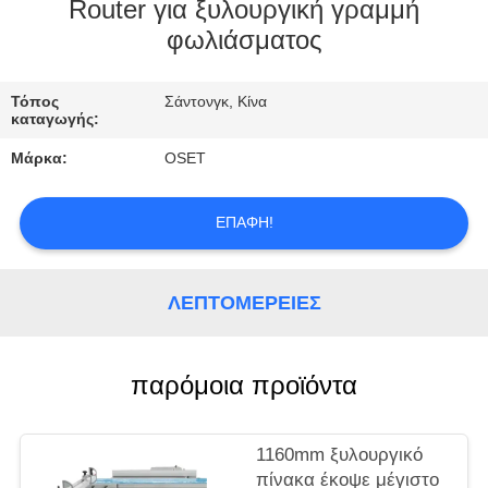
ΕΡΓΟΣΤΑΣΊΩΝ
Router για ξυλουργική γραμμή
φωλιάσματος
ΠΟΙΟΤΙΚΌΣ
Τόπος
Σάντονγκ, Κίνα
ΈΛΕΓΧΟΣ
καταγωγής:
Μάρκα:
OSET
ΜΑΣ
ΕΛΆΤΕ
ΕΠΑΦΉ!
ΣΕ
ΕΠΑΦΉ
ΛΕΠΤΟΜΈΡΕΙΕΣ
ΜΕ
παρόμοια προϊόντα
ΖΗΤΉΣΤΕ
ΈΝΑ
1160mm ξυλουργικό
ΑΠΌΣΠΑΣΜΑ
πίνακα έκοψε μέγιστο