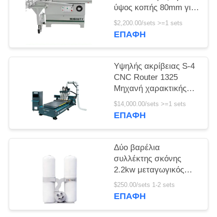
ύψος κοπής 80mm για
SITEMAP
υψηλή
$2,200.00/sets >=1 sets
παραγωγικότητα
ΕΠΑΦΉ
PRIVACY
POLICY
Υψηλής ακρίβειας S-4
CNC Router 1325
Μηχανή χαρακτικής
για
$14,000.00/sets >=1 sets
3050*2000*1600mm
ΕΠΑΦΉ
Εργασιακή περιοχή
Δύο βαρέλια
συλλέκτης σκόνης
2.2kw μεταγωγικός
κινητήρας για
$250.00/sets 1-2 sets
ξυλουργική εργασία
ΕΠΑΦΉ