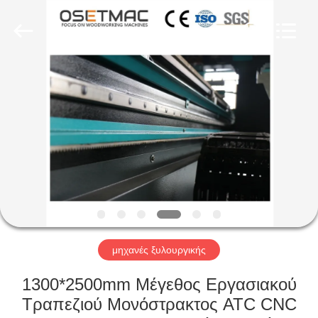
OSET
INTERNATIONAL
TRADING
CO.,
LTD..
All
Rights
Reserved.
ΣΠΊΤΙ
ΠΡΟΪΌΝΤΑ
VR
ΠΑΡΟΥΣΙΆΣΤΕ
ΠΕΡΊΠΟΥ
ΕΜΕΊΣ
μηχανές ξυλουργικής
1300*2500mm Μέγεθος Εργασιακού
ΓΎΡΟΣ
Τραπεζιού Μονόστρακτος ATC CNC