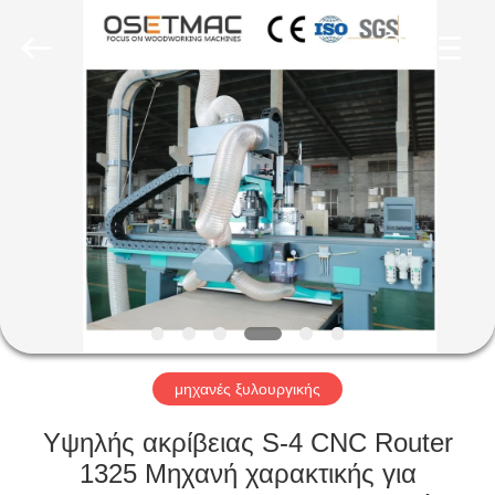
OSET
INTERNATIONAL
TRADING
CO.,
LTD..
All
Rights
Reserved.
ΣΠΊΤΙ
ΠΡΟΪΌΝΤΑ
VR
ΠΑΡΟΥΣΙΆΣΤΕ
ΠΕΡΊΠΟΥ
ΕΜΕΊΣ
μηχανές ξυλουργικής
Υψηλής ακρίβειας S-4 CNC Router
ΓΎΡΟΣ
1325 Μηχανή χαρακτικής για