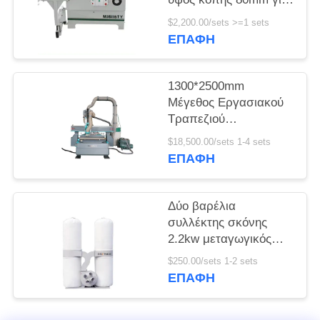
υψηλή
$2,200.00/sets >=1 sets
SITEMAP
παραγωγικότητα
ΕΠΑΦΉ
PRIVACY
1300*2500mm
POLICY
Μέγεθος Εργασιακού
Τραπεζιού
Μονόστρακτος ATC
$18,500.00/sets 1-4 sets
CNC Router για
ΕΠΑΦΉ
ξυλουργική γραμμή
φωλιάσματος
Δύο βαρέλια
συλλέκτης σκόνης
2.2kw μεταγωγικός
κινητήρας για
$250.00/sets 1-2 sets
ξυλουργική εργασία
ΕΠΑΦΉ