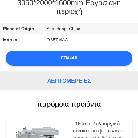
ΕΡΓΟΣΤΑΣΊΩΝ
3050*2000*1600mm Εργασιακή
περιοχή
ΠΟΙΟΤΙΚΌΣ
Place of Origin:
Shandong, China
ΈΛΕΓΧΟΣ
Μάρκα:
OSETMAC
ΜΑΣ
ΕΠΑΦΉ!
ΕΛΆΤΕ
ΣΕ
ΕΠΑΦΉ
ΛΕΠΤΟΜΈΡΕΙΕΣ
ΜΕ
παρόμοια προϊόντα
ΖΗΤΉΣΤΕ
ΈΝΑ
1160mm ξυλουργικό
ΑΠΌΣΠΑΣΜΑ
πίνακα έκοψε μέγιστο
ύψος κοπής 80mm για