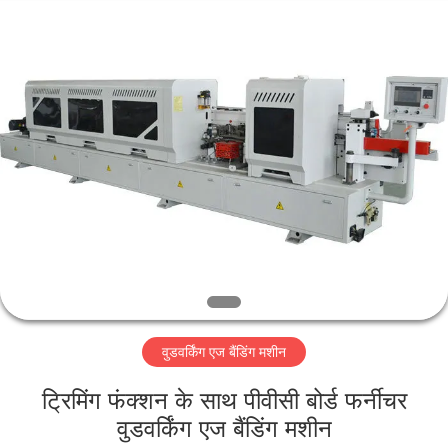
QINGDAO
OSET
INTERNATIONAL
TRADING
CO.,
LTD..
All
Rights
घर
Reserved.
उत्पादों
वीआर
शो
हमारे
वुडवर्किंग एज बैंडिंग मशीन
बारे
में
ट्रिमिंग फंक्शन के साथ पीवीसी बोर्ड फर्नीचर
वुडवर्किंग एज बैंडिंग मशीन