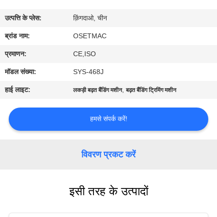
कारखाना
उत्पत्ति के प्लेस:
क़िंगदाओ, चीन
भ्रमण
ब्रांड नाम:
OSETMAC
गुणवत्ता
प्रमाणन:
CE,ISO
नियंत्रण
मॉडल संख्या:
SYS-468J
हाई लाइट:
,
लकड़ी बढ़त बैंडिंग मशीन
बढ़त बैंडिंग ट्रिमिंग मशीन
संपर्क
करें
हमसे संपर्क करें!
एक
विवरण प्रकट करें
उद्धरण
का
इसी तरह के उत्पादों
अनुरोध
करें