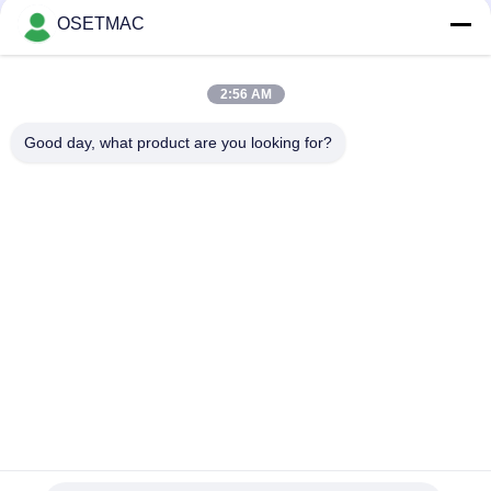
OSETMAC
लोकप्रिय श्रेणियां
सभी
2:56 AM
Good day, what product are you looking for?
वुडवर्किंग स्लाइडिंग टेबल
वुडवर्किंग सैंडिंग मशीनें
देखा
वुडवर्किंग एज बैंडिंग मशीन
वुडवर्किंग प्रेस मशीन
मैनुअल लकड़ी Sander
लकड़ी धूल चिमटा
मैनुअल एज बैंडिंग मशीन
वुडवर्किंग थिकनेसर
सदस्यता लें