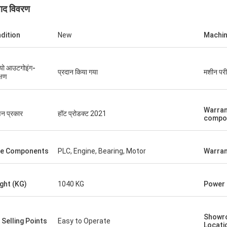
पाद विवरण
Joro
dition
New
Machin
ें मिली हैं और जो स्लाइडिंग टेबल देखी गई है वह
ं अच्छी गुणवत्ता वाली है।
यो आउटगोइंग-
प्रदान किया गया
मशीन परीक
्षण
Warran
न प्रकार
हॉट प्रोडक्ट 2021
compo
e Components
PLC, Engine, Bearing, Motor
Warran
ght (KG)
1040 KG
Power 
Showr
 Selling Points
Easy to Operate
Locati