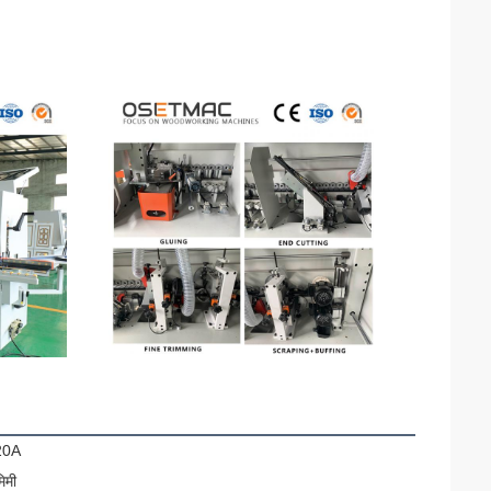
20A
िमी