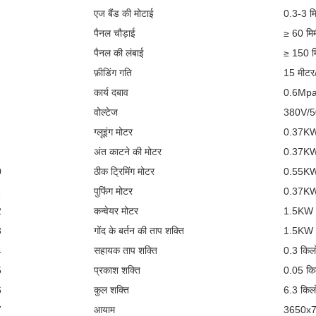
एज बैंड की मोटाई
0.3-3 मि
पैनल चौड़ाई
≥ 60 मि
पैनल की लंबाई
≥ 150 म
फ़ीडिंग गति
15 मीटर
कार्य दबाव
0.6Mp
वोल्टेज
380V/
ग्लूइंग मोटर
0.37K
अंत काटने की मोटर
0.37K
0
ठीक ट्रिमिंग मोटर
0.55K
1
पुफिंग मोटर
0.37K
2
कन्वेयर मोटर
1.5KW
3
गोंद के बर्तन की ताप शक्ति
1.5KW
4
सहायक ताप शक्ति
0.3 किल
5
प्रकाश शक्ति
0.05 कि
6
कुल शक्ति
6.3 किल
7
आयाम
3650x7