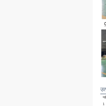
उत्
नही
1