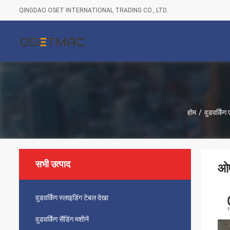
QINGDAO OSET INTERNATIONAL TRADING CO., LTD.
होम
/
वुडवर्किंग
सभी उत्पाद
ओए
वुडवर्किंग स्लाइडिंग टेबल देखा
वुडवर्किंग सैंडिंग मशीनें