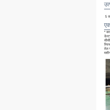
उत
5 का
एक
* क
डेल्
सीसी
स्वि
तेल 
मशीन