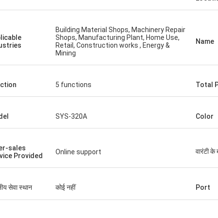
Building Material Shops, Machinery Repair
licable
Shops, Manufacturing Plant, Home Use,
Name
ustries
Retail, Construction works , Energy &
Mining
ction
5 functions
Total 
del
SYS-320A
Color
er-sales
वारंटी के 
Online support
vice Provided
नीय सेवा स्थान
कोई नहीं
Port