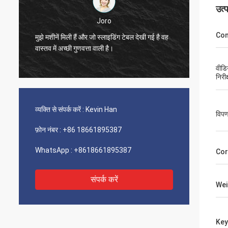
उत्
Joro
Con
मुझे मशीनें मिली हैं और जो स्लाइडिंग टेबल देखी गई है वह
मुझे मशीन
वास्तव में अच्छी गुणवत्ता वाली है।
वास्तव मे
वीडि
निरीक
व्यक्ति से संपर्क करें :
Kevin Han
विपण
फ़ोन नंबर :
+86 18661895387
WhatsApp :
+8618661895387
Cor
संपर्क करें
Wei
Key