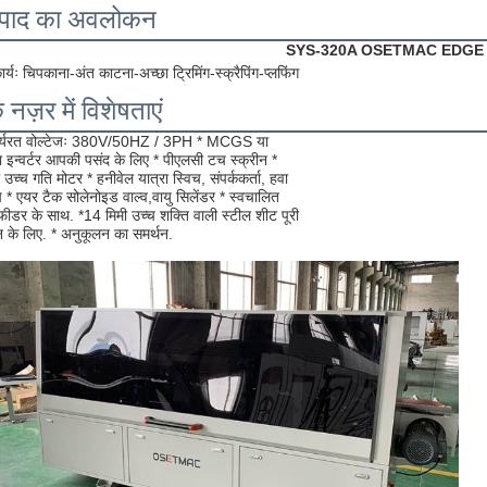
्पाद का अवलोकन
SYS-320A OSETMAC EDGE 
र्यः चिपकाना-अंत काटना-अच्छा ट्रिमिंग-स्क्रैपिंग-प्लफिंग
 नज़र में विशेषताएं
ार्यरत वोल्टेजः 380V/50HZ / 3PH * MCGS या
टा इन्वर्टर आपकी पसंद के लिए * पीएलसी टच स्क्रीन *
 उच्च गति मोटर * हनीवेल यात्रा स्विच, संपर्ककर्ता, हवा
च * एयर टैक सोलेनोइड वाल्व,वायु सिलेंडर * स्वचालित
फीडर के साथ. *14 मिमी उच्च शक्ति वाली स्टील शीट पूरी
 के लिए. * अनुकूलन का समर्थन.