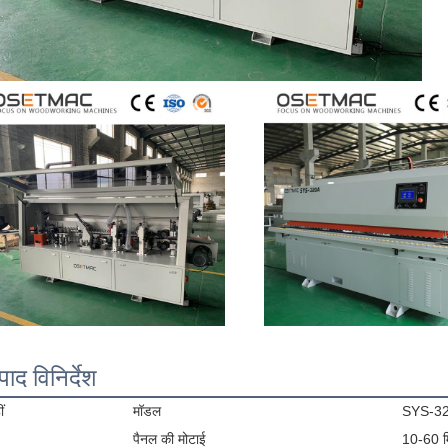
पाद विनिर्देश
ं
मॉडल
SYS-3
पैनल की मोटाई
10-60 म