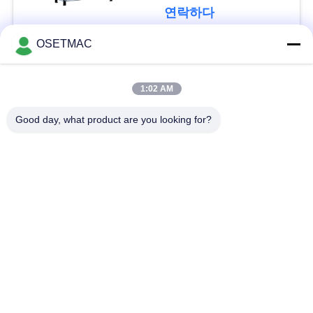
인
연락하다
용
OSETMAC
문
모든
을
1:02 AM
요
목공 슬라이딩 테이
목공 모래로 덮는 기
Good day, what product are you looking for?
블 톱
계
구
하
목공 가장자리 밴딩
목공 압박 기계
기계
세
요
수동 목재 샌더
목제 먼지 갈퀴
사
수동 엣지 밴딩 머신
목공 두께
이