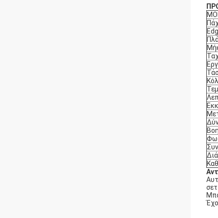
ΠΡ
ΜΟ
Πάχ
Edg
Πλά
Μήκ
Τα
Εργ
Τά
Κόλ
Τεμ
Λεπ
Εκκ
Με
Δύν
Βοη
Φωτ
Συν
Δι
Καθ
Αντ
Αυτ
σετ
Μπο
Έχο