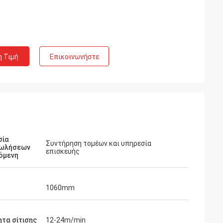
η Τιμή
Επικοινωνήστε
σία
Συντήρηση τομέων και υπηρεσία
ωλήσεων
επισκευής
όμενη
1060mm
τα σίτισης
12-24m/min