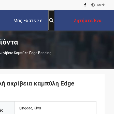
Greek
Μας Ελάτε Σε
Ζητήστε Ένα
ϊόντα
Επαφή Με
Απόσπασμα
Ακρίβεια Καμπύλη Edge Banding
λή ακρίβεια καμπύλη Edge
Qingdao, Κίνα
ής