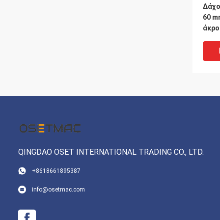
Δάχο
60 m
άκρο
συνε
QINGDAO OSET INTERNATIONAL TRADING CO., LTD.
+8618661895387
Μηχα
info@osetmac.com
αυτο
ταινί