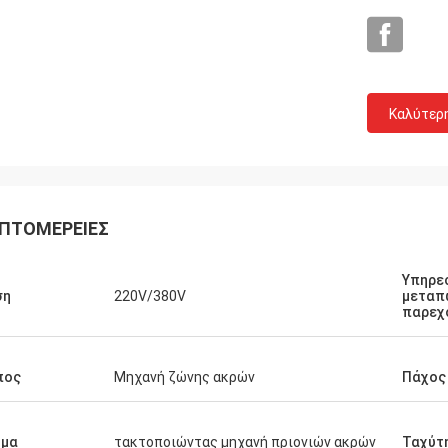
Joro
ς μηχανές και το γλιστρώντας
Καλύτερ
πέζιο πριόνι είναι πραγματικά
οιότητα.
ΠΤΟΜΈΡΕΙΕΣ
Υπηρε
ση
220V/380V
μεταπ
παρεχ
πος
Μηχανή ζώνης ακρών
Πάχος
ομα
τακτοποιώντας μηχανή πριονιών ακρών
Ταχύτη