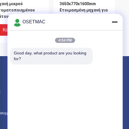
χανή μικρού
3650x770x1600mm
τοματοποιημένου
Ετοιμασμένη μηχανή για
τους για πλαίσια
τοποθέτηση ταινιών
OSETMAC
λου σε καταστήματα
στην άκρη των επίπλων
ικών οικοδόμησης
με βασικά εξαρτήματα
Καλύτερη Τιμή
Καλύτερη Τιμή
4:54 PM
Good day, what product are you looking 
for?
Προϊόντα
Ξυλουργική τσουγκράνα
ς
στρώνοντας με άμμο μηχανές ξυλουργικής
μηχανή ζώνης ακρών ξυλουργικής
χανή κοπής τελών
Σχεδιασμός 8.65KW
 Απορρήτου
Όλες οι κατηγορίες
d Cutting Motor Fine
ισχύος αυτόματη
mming Edge Banding
μηχανή ταινίας άκρου