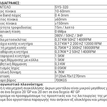
ΟΔΙΑΓΡΑΦΕΣ:
ΝΤΕΛΟ
SYS-320
ος πίνακα
10-60mm
e Band πάχος
0.4-3mm
τος πίνακα
≥60mm
ος πίνακα
≥150mm
χύτητα τροφοδοσίας
15m / λεπτό
ασιακή πίεση
0.6Mpa
ση
380V / 50ΗΖ / 3ΗΡ
λα μοτοσικλέτας
0,37 KW 50ΗΖ 1400RPM
άχιο κοπής κινητήρα
0,37 KW * 2 200 HZ 12000 RPM
τή μηχανή κοπής
0,75KW * 2 300HZ 18000RPM
αθάριση κινητήρα
0,37KW * 2 50HZ 1400RPM
ταφορικό κινητήρα
1.5KW
αμη θέρμανσης με κόλλα
1.5KW
θητική θέρμανση
0,3 KW
ισμός Ισχύς
0.05KW
ολική δύναμη
6.7KW
άσταση
3120x670x1270mm
αρό βάρος
700KGS
αγωνιστικό πλεονέκτημα:
ή η νέα μηχανή συγκόλλησης άκρων μοντέλου είναι μικρού μεγέθους 
 σε ένα δοχείο 20 'GP και 20 σετ σε ένα δοχείο 40' GP.
ρούμε να προσαρμόσουμε τις προοπτικές και τις λειτουργίες της μ
υμε δύο εργοστάσια παραγωγής που ανήκουν εξ ολοκλήρου και μπορ