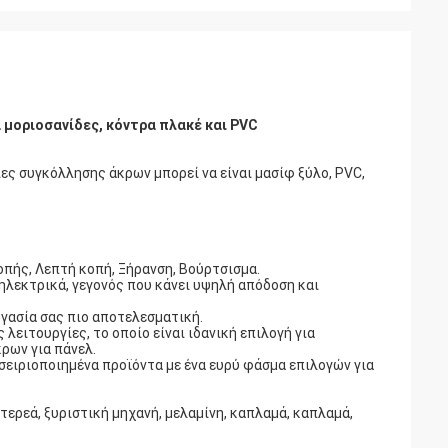
α μοριοσανίδες, κόντρα πλακέ και PVC
νίες συγκόλλησης άκρων μπορεί να είναι μασίφ ξύλο, PVC,
οπής, Λεπτή κοπή, Ξήρανση, Βούρτσισμα.
ηλεκτρικά, γεγονός που κάνει υψηλή απόδοση και
γασία σας πιο αποτελεσματική.
λειτουργίες, το οποίο είναι ιδανική επιλογή για
ρων για πάνελ.
σειριοποιημένα προϊόντα με ένα ευρύ φάσμα επιλογών για
τερεά, ξυριστική μηχανή, μελαμίνη, καπλαμά, καπλαμά,