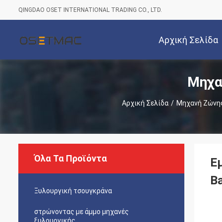
QINGDAO OSET INTERNATIONAL TRADING CO., LTD.
Αρχική Σελίδα
Μηχα
Αρχική Σελίδα
/
Μηχανή Ζώνης
Όλα Τα Προϊόντα
Ε
B
Ξυλουργική τσουγκράνα
στρώνοντας με άμμο μηχανές
ξυλουργικής