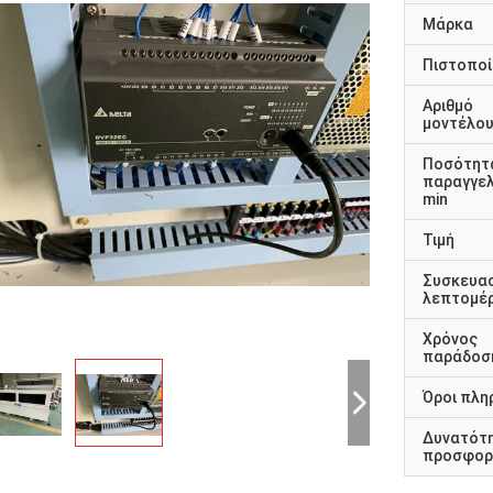
Μάρκα
Πιστοποί
Αριθμό
μοντέλο
Ποσότητ
παραγγελ
min
Τιμή
Συσκευα
λεπτομέρ
Χρόνος
παράδοσ
Όροι πλη
Δυνατότ
προσφορ