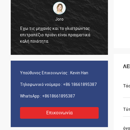
Joro
Έχω τις μηχανές και το γλιστρώντας
Έχω τι
επιτραπέζιο πριόνι είναι πραγματικά
επιτρα
καλή ποιότητα.
καλή π
ΛΕ
Υπεύθυνος Επικοινωνίας :
Kevin Han
Τηλεφωνικό νούμερο :
+86 18661895387
Τά
WhatsApp :
+8618661895387
Τύ
Επικοινωνία
όν