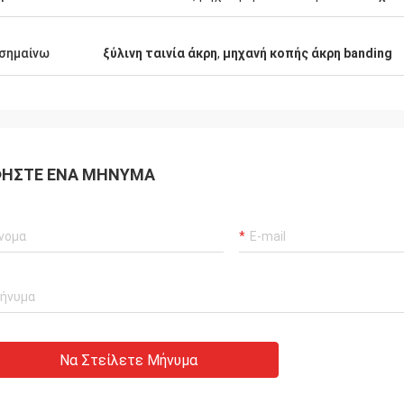
σημαίνω
ξύλινη ταινία άκρη
,
μηχανή κοπής άκρη banding
ΉΣΤΕ ΈΝΑ ΜΉΝΥΜΑ
Να Στείλετε Μήνυμα