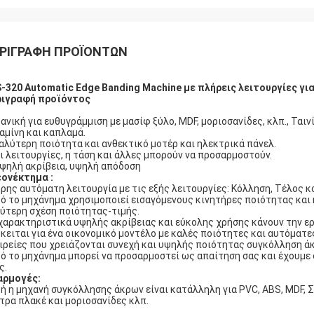
ΡΙΓΡΑΦΉ ΠΡΟΪΌΝΤΩΝ
-320 Automatic Edge Banding Machine με πλήρεις λειτουργίες γι
ριγραφή προϊόντος
Ιδανική για ευθυγράμμιση με μασίφ ξύλο, MDF, μοριοσανίδες, κλπ., Ται
αμίνη και καπλαμά.
Καλύτερη ποιότητα και ανθεκτικό μοτέρ και ηλεκτρικά πάνελ.
Οι λειτουργίες, η τάση και άλλες μπορούν να προσαρμοστούν.
Υψηλή ακρίβεια, υψηλή απόδοση
εονέκτημα
:
ρης αυτόματη λειτουργία με τις εξής λειτουργίες: Κόλληση, Τέλος κ
ό το μηχάνημα χρησιμοποιεί εισαγόμενους κινητήρες ποιότητας και 
ύτερη σχέση ποιότητας-τιμής.
χαρακτηριστικά υψηλής ακρίβειας και εύκολης χρήσης κάνουν την ερ
κειται για ένα οικονομικό μοντέλο με καλές ποιότητες και αυτόματες 
ιρείες που χρειάζονται συνεχή και υψηλής ποιότητας συγκόλληση άκ
ό το μηχάνημα μπορεί να προσαρμοστεί ως απαίτηση σας και έχουμε 
ς.
αρμογές:
ή η μηχανή συγκόλλησης άκρων είναι κατάλληλη για PVC, ABS, MDF, Σ
τρα πλακέ και μοριοσανίδες κλπ.