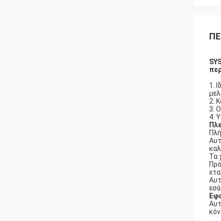
ΠΕ
SYS
πε
1. 
μελ
2. 
3. 
4. 
Πλ
Πλή
Αυτ
καλ
Τα 
Πρό
ετα
Αυτ
εσά
Εφ
Αυτ
κόν