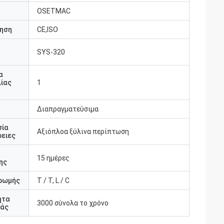
OSETMAC
ηση
CE,ISO
SYS-320
υ
α
ίας
1
Διαπραγματεύσιμα
σία
Αξιόπλοα ξύλινα περίπτωση
ειες
15 ημέρες
ης
ρωμής
T / T, L / C
ητα
3000 σύνολα το χρόνο
άς