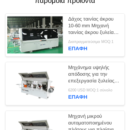
παρόμοια προϊόντα
SITEMAP
Δάχος ταινίας άκρου
10-60 mm Μηχανή
PRIVACY
ταινίας άκρου ξυλείας
POLICY
για συνεχή λειτουργία
Διαπραγματεύσιμα MOQ:1
ΕΠΑΦΉ
Μηχάνημα υψηλής
απόδοσης για την
επεξεργασία ξυλείας
για ομαλή και ακριβή
6200 USD MOQ:1 σύνολο
επεξεργασία άκρων
ΕΠΑΦΉ
Μηχανή μικρού
αυτοματοποιημένου
πλάτους για πλαίσια