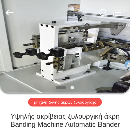
OSET
INTERNATIONAL
TRADING
CO.,
LTD..
All
Rights
Reserved.
ΣΠΊΤΙ
ΠΡΟΪΌΝΤΑ
VR
ΠΑΡΟΥΣΙΆΣΤΕ
ΠΕΡΊΠΟΥ
ΕΜΕΊΣ
μηχανή ζώνης ακρών ξυλουργικής
Υψηλής ακρίβειας ξυλουργική άκρη
ΓΎΡΟΣ
Banding Machine Automatic Bander