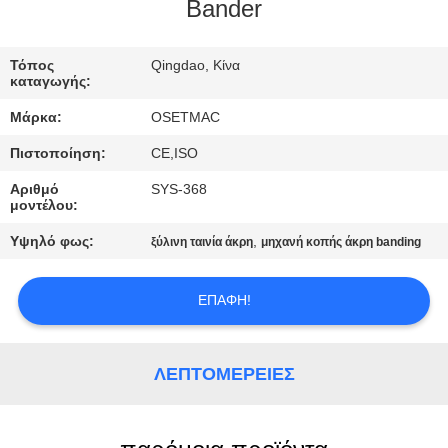
ΕΡΓΟΣΤΑΣΊΩΝ
Bander
ΠΟΙΟΤΙΚΌΣ
Τόπος
Qingdao, Κίνα
καταγωγής:
ΈΛΕΓΧΟΣ
Μάρκα:
OSETMAC
Πιστοποίηση:
CE,ISO
ΜΑΣ
Αριθμό
SYS-368
ΕΛΆΤΕ
μοντέλου:
ΣΕ
Υψηλό φως:
,
ξύλινη ταινία άκρη
μηχανή κοπής άκρη banding
ΕΠΑΦΉ
ΜΕ
ΕΠΑΦΉ!
ΖΗΤΉΣΤΕ
ΛΕΠΤΟΜΈΡΕΙΕΣ
ΈΝΑ
ΑΠΌΣΠΑΣΜΑ