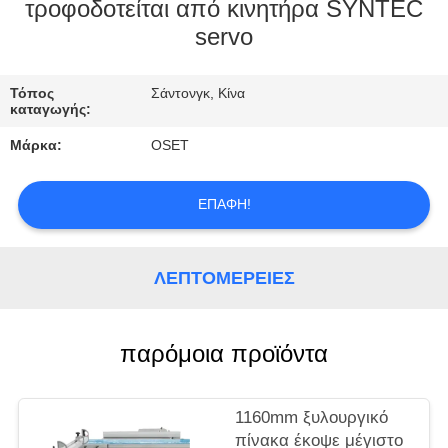
ΕΡΓΟΣΤΑΣΊΩΝ
τροφοδοτείται από κινητήρα SYNTEC
servo
ΠΟΙΟΤΙΚΌΣ
Τόπος
Σάντονγκ, Κίνα
ΈΛΕΓΧΟΣ
καταγωγής:
Μάρκα:
OSET
ΜΑΣ
ΕΛΆΤΕ
ΕΠΑΦΉ!
ΣΕ
ΕΠΑΦΉ
ΛΕΠΤΟΜΈΡΕΙΕΣ
ΜΕ
παρόμοια προϊόντα
ΖΗΤΉΣΤΕ
ΈΝΑ
1160mm ξυλουργικό
ΑΠΌΣΠΑΣΜΑ
πίνακα έκοψε μέγιστο