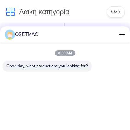
Λαϊκή κατηγορία
Όλα
Ξυλουργική
στρώνοντας με άμμο
OSETMAC
τσουγκράνα
μηχανές ξυλουργικής
8:09 AM
μηχανή ζώνης
μηχανή Τύπου
ακρών ξυλουργικής
ξυλουργικής
Good day, what product are you looking for?
Χειροκίνητο
Ξύλινος εξολκέας
λειαντικό ξύλο
σκόνης
Μη αυτόματη μηχανή
Ξυλουργικό πάχος
συγκόλλησης άκρων