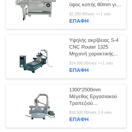
ύψος κοπής 80mm για
SITEMAP
υψηλή
$2,200.00/sets >=1 sets
παραγωγικότητα
ΕΠΑΦΉ
PRIVACY
POLICY
Υψηλής ακρίβειας S-4
CNC Router 1325
Μηχανή χαρακτικής
για
$14,000.00/sets >=1 sets
3050*2000*1600mm
ΕΠΑΦΉ
Εργασιακή περιοχή
1300*2500mm
Μέγεθος Εργασιακού
Τραπεζιού
Μονόστρακτος ATC
$18,500.00/sets 1-4 sets
CNC Router για
ΕΠΑΦΉ
ξυλουργική γραμμή
φωλιάσματος