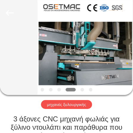
OSET
INTERNATIONAL
TRADING
CO.,
LTD..
All
Rights
Reserved.
ΣΠΊΤΙ
ΠΡΟΪΌΝΤΑ
VR
ΠΑΡΟΥΣΙΆΣΤΕ
ΠΕΡΊΠΟΥ
ΕΜΕΊΣ
μηχανές ξυλουργικής
3 άξονες CNC μηχανή φωλιάς για
ΓΎΡΟΣ
ξύλινο ντουλάπι και παράθυρα που